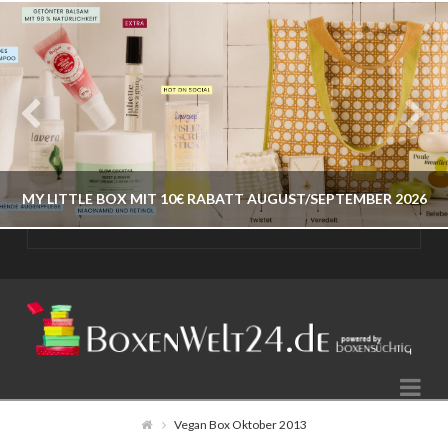
MY LITTLE BOX MIT 10€ RABATT AUGUST/SEPTEMBER 2026
BOXENWELT24
JAHR 2026
Na
AUGUST 9, 2026
Vegan Box Oktober 2013