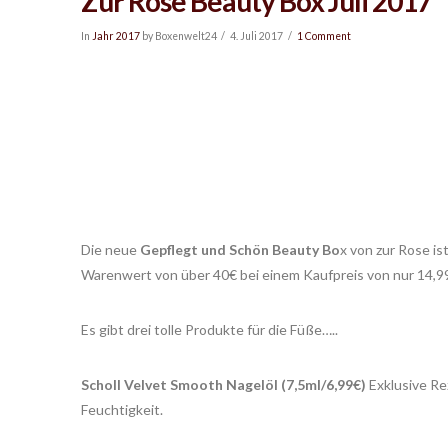
Zur Rose Beauty Box Juli 2017
In
Jahr 2017
by Boxenwelt24
4. Juli 2017
1 Comment
Die neue
Gepflegt und Schön Beauty Bo
x von zur Rose is
Warenwert von über 40€ bei einem Kaufpreis von nur 14,99€
Es gibt drei tolle Produkte für die Füße…..
Scholl Velvet Smooth Nagelöl (7,5ml/6,99€)
Exklusive Re
Feuchtigkeit.