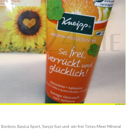
Bonbon, Basica Sport, Swyzz Sun und ein frei Totes Meer Mineral