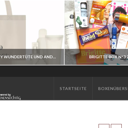
ASAM BEAUTY WUNDERTÜTE UND ANDERE BESTELLBAR
BRIGITTE BOX N°3 
BOXENWELT24
BOXENWELT24
STARTSEITE
BOXENÜBERS
JAHR 2026
JAHR 2026
JULI 7, 2026
JUNI 17, 2026