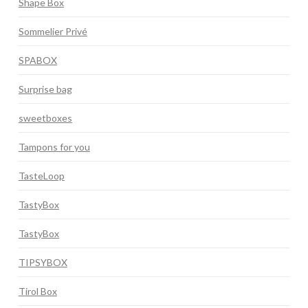
Shape Box
Sommelier Privé
SPABOX
Surprise bag
sweetboxes
Tampons for you
TasteLoop
TastyBox
TastyBox
TIPSYBOX
Tirol Box