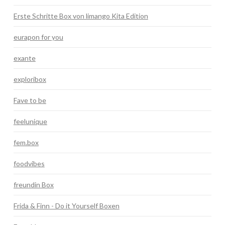
Erste Schritte Box von limango Kita Edition
eurapon for you
exante
exploribox
Fave to be
feelunique
fem.box
foodvibes
freundin Box
Frida & Finn - Do it Yourself Boxen