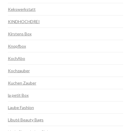
Kekswerkstatt
KINDHOCHDREI
Kirstens Box
Knopfbox
KochAbo
Kochzauber
Kuchen Zauber
la petit Box
Laube Fashion
Libuté Beauty Bags