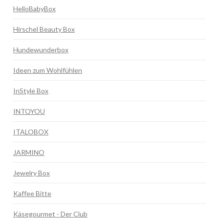
HelloBabyBox
Hirschel Beauty Box
Hundewunderbox
Ideen zum Wohlfühlen
InStyle Box
INTOYOU
ITALOBOX
JARMINO
Jewelry Box
Kaffee Bitte
Käsegourmet - Der Club