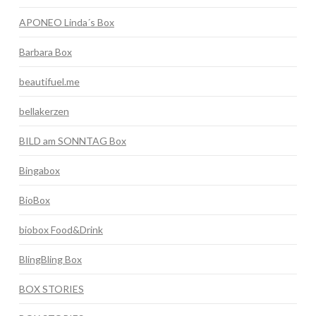
APONEO Linda´s Box
Barbara Box
beautifuel.me
bellakerzen
BILD am SONNTAG Box
Bingabox
BioBox
biobox Food&Drink
BlingBling Box
BOX STORIES