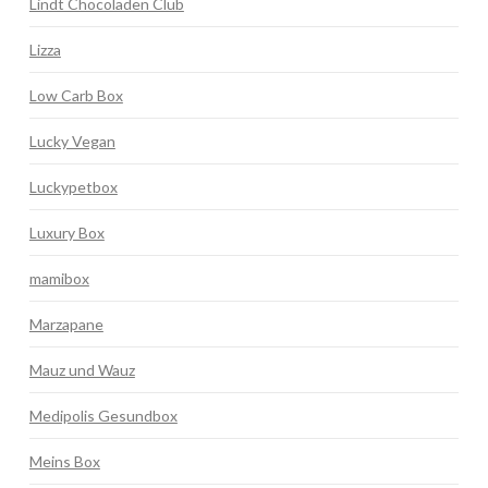
Lindt Chocoladen Club
Lizza
Low Carb Box
Lucky Vegan
Luckypetbox
Luxury Box
mamibox
Marzapane
Mauz und Wauz
Medipolis Gesundbox
Meins Box