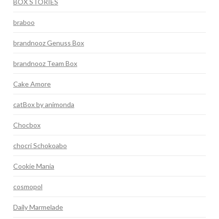
BOX STORIES
braboo
brandnooz Genuss Box
brandnooz Team Box
Cake Amore
catBox by animonda
Chocbox
chocri Schokoabo
Cookie Mania
cosmopol
Daily Marmelade