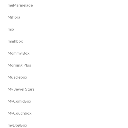
meMarmelade
Miflora
mio
mmhbox
Mommy Box
Morning Plus
Musclebox
My Jewel Stars
MyComicBox
MyCouchbox
myDogBox