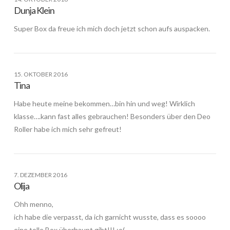
Dunja Klein
Super Box da freue ich mich doch jetzt schon aufs auspacken.
15. OKTOBER 2016
Tina
Habe heute meine bekommen…bin hin und weg! Wirklich
klasse….kann fast alles gebrauchen! Besonders über den Deo
Roller habe ich mich sehr gefreut!
7. DEZEMBER 2016
Olija
Ohh menno,
ich habe die verpasst, da ich garnicht wusste, dass es soooo
eine tolle Box überhaupt gibt!!! :o(