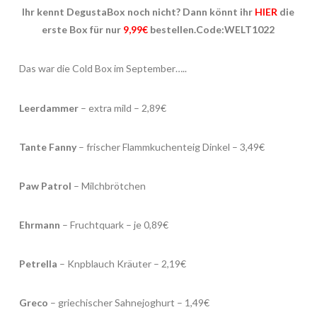
Ihr kennt DegustaBox noch nicht? Dann könnt ihr
HIER
die
erste Box für nur
9,99€
bestellen.Code:WELT1022
Das war die Cold Box im September…..
Leerdammer
– extra mild – 2,89€
Tante Fanny
– frischer Flammkuchenteig Dinkel – 3,49€
Paw Patrol
– Milchbrötchen
Ehrmann
– Fruchtquark – je 0,89€
Petrella
– Knpblauch Kräuter – 2,19€
Greco
– griechischer Sahnejoghurt – 1,49€