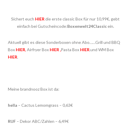
Sichert euch
HIER
die erste classic Box für nur 10,99€, gebt
einfach bei Gutscheincode:
Boxenwelt24Classic
ein.
Aktuell gibt es diese Sonderboxen ohne Abo……Grill und BBQ
Box
HIER
,
Airfryer Box
HIER
,
Pasta Box
HIER
.und WM Box
HIER
.
Meine brandnooz Box ist da:
hella
– Cactus Lemomgrass – 0,63€
RUF
– Dekor ABC/Zahlen – 6,49€