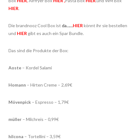
Box
HIER
,
Airfryer Box
HIER
,
Pasta Box
HIER
.und WM Box
HIER
.
Die brandnooz Cool Box ist
da
……
HIER
könnt ihr sie bestellen
und
HIER
gibt es auch ein Spar Bundle.
Das sind die Produkte der Box:
Aoste
– Kordel Salami
Homann
– Hirten Creme – 2,69€
Mövenpick
– Espresso – 1,79€
müller
– Milchreis – 0,99€
hilcona
– Tortellini – 3,59€