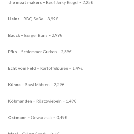
the meat makers
– Beef Jerky Riegel – 2,25€
Heinz
– BBQ Soße – 3,99€
Bauck
– Burger Buns – 2,99€
Efko
– Schlemmer Gurken – 2,89€
Echt vom Feld
– Kartoffelpüree – 1,49€
Kühne
– Bowl Möhren – 2,29€
Köbmanden
– Röstzwiebeln – 1,49€
Ostmann
– Gewürzsalz – 0,49€
Mani
– Oliven Snack – je 1€