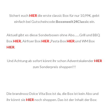
Sichert euch
HIER
die erste classic Box für nur 10,99€, gebt
einfach bei Gutscheincode:
Boxenwelt24Classic
ein.
Aktuell gibt es diese Sonderboxen ohne Abo……Grill und BBQ
Box
HIER
,
Airfryer Box
HIER
,
Pasta Box
HIER
.und WM Box
HIER
.
Und Achtung ab sofort könnt ihr schon Adventskalender
HIER
zum Sonderpreis shoppen!!!
Die brandnooz Dolce Vita Box ist da, die Box ist kein Abo und
ihr könnt sie
HIER
noch shoppen. Das ist der Inhalt der Box: