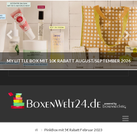
MY LITTLE BOX MIT 10€ RABATT AUGUST/SEPTEMBER 2026
BOXENWELT24
JAHR 2026
Na
AUGUST 9, 2026
PinkBox mit 5€ Rabatt Februar 2023