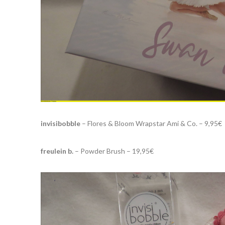
invisibobble
– Flores & Bloom Wrapstar Ami & Co. – 9,95€
freulein b.
– Powder Brush – 19,95€