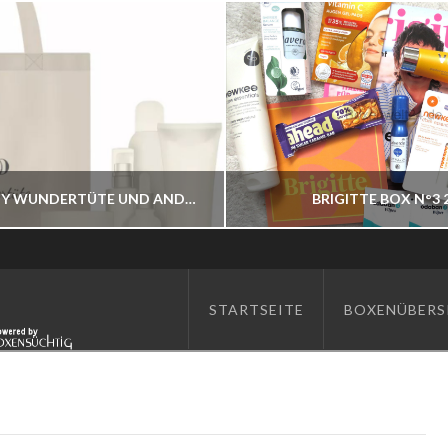
ASAM BEAUTY WUNDERTÜTE UND ANDERE BESTELLBAR
BRIGITTE BOX N°3 
BOXENWELT24
BOXENWELT24
STARTSEITE
BOXENÜBERS
JAHR 2026
JAHR 2026
JULI 7, 2026
JUNI 17, 2026