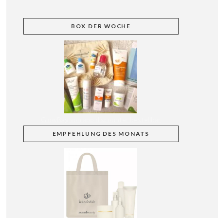
BOX
DER WOCHE
GlowBag von apo discounter bestellbar
EMPFEHLUNG
DES MONATS