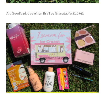
Als Goodie gibt es einen
BraTee
Granatapfel (1,59€).