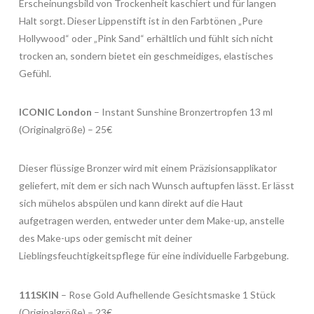
Erscheinungsbild von Trockenheit kaschiert und für langen
Halt sorgt. Dieser Lippenstift ist in den Farbtönen „Pure
Hollywood“ oder „Pink Sand“ erhältlich und fühlt sich nicht
trocken an, sondern bietet ein geschmeidiges, elastisches
Gefühl.​
ICONIC London
– Instant Sunshine Bronzertropfen 13 ml
(Originalgröße) – 25€
Dieser flüssige Bronzer wird mit einem Präzisionsapplikator
geliefert, mit dem er sich nach Wunsch auftupfen lässt. Er lässt
sich mühelos abspülen und kann direkt auf die Haut
aufgetragen werden, entweder unter dem Make-up, anstelle
des Make-ups oder gemischt mit deiner
Lieblingsfeuchtigkeitspflege für eine individuelle Farbgebung.​
111SKIN
– Rose Gold Aufhellende Gesichtsmaske 1 Stück
(Originalgröße) – 23€