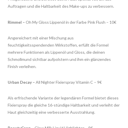
Auftragen und die Haltbarkeit des Make-ups zu verbessern. ​
Rimmel –
Oh My Gloss Lippenöl in der Farbe Pink Flush – 10€​
Angereichert mit einer Mischung aus
feuchtigkeitsspendenden Wirkstoffen, erfüllt die Formel
mehrere Funktionen als Lippenöl und Gloss, die deinen
Schmollmund sichtbar aufpolstern und ihm ein glänzendes
Finish verleihen. ​
Urban Decay –
All Nighter Fixierspray Vitamin C – 9€​​
Als erfrischende Variante der legendären Formel bietet dieses
Fixierspray die gleiche 16-stündige Haltbarkeit und verleiht der
Haut gleichzeitig eine verbesserte Ausstrahlung. ​
BeautyCrop –
Glow Milk Liquid Highlighter – 9€