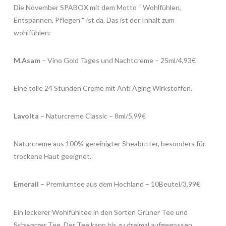
Die November SPABOX mit dem Motto “ Wohlfühlen,
Entspannen, Pflegen “ ist da. Das ist der Inhalt zum
wohlfühlen:
M.Asam
– Vino Gold Tages und Nachtcreme – 25ml/4,93€
Eine tolle 24 Stunden Creme mit Anti Aging Wirkstoffen.
Lavolta
– Naturcreme Classic – 8ml/5,99€
Naturcreme aus 100% gereinigter Sheabutter, besonders für
trockene Haut geeignet.
Emerail
– Premiumtee aus dem Hochland – 10Beutel/3,99€
Ein leckerer Wohlfühltee in den Sorten Grüner Tee und
Schwarzer Tee. Der Tee kann bis zu dreimal aufgegossen