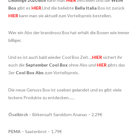
Lieblinge 2020 Box
kann man
HIER
bestellen und die
WEIN
Box
gibt es
HIER
.Und die beliebte
Bella Italia
Box ist zurück
HIER
kann man sie aktuell zum Vorteilspreis bestellen.
Wer ein Abo der brandnooz Box hat erhält die Boxen wie immer
billiger.
Und es ist auch bald wieder Cool Box Zeit…
.
HIER
sichert ihr
euch die
September Cool Box
ohne Abo und
HIER
gibts das
3er
Cool Box Abo
zum Vorteilspreis.
Die neue Genuss Box ist soeben gelandet und es gibt viele
leckere Produkte zu entdecken……
Öselbirch
– Birkensaft Sanddorn Ananas – 2,29€
PEMA
– Saatenbrot – 1,79€