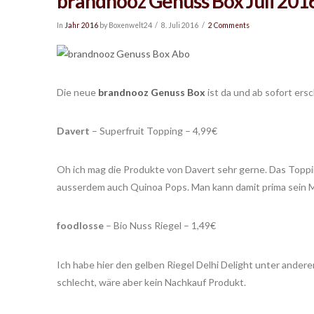
brandnooz Genuss Box Juli 201
In
Jahr 2016
by Boxenwelt24
8. Juli 2016
2 Comments
Die neue
brandnooz Genuss Box
ist da und ab sofort ersc
Davert
– Superfruit Topping – 4,99€
Oh ich mag die Produkte von Davert sehr gerne. Das Topping
ausserdem auch Quinoa Pops. Man kann damit prima sein Müs
foodlosse
– Bio Nuss Riegel – 1,49€
Ich habe hier den gelben Riegel Delhi Delight unter ande
schlecht, wäre aber kein Nachkauf Produkt.