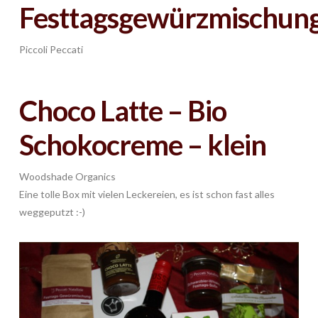
Festtagsgewürzmischun
Piccoli Peccati
Choco Latte – Bio
Schokocreme – klein
Woodshade Organics
Eine tolle Box mit vielen Leckereien, es ist schon fast alles
weggeputzt :-)