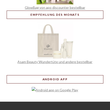
GlowBag von apo discounter bestellbar
EMPFEHLUNG
DES MONATS
Asam Beauty Wundertüte und andere bestellbar
ANDROID APP