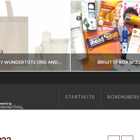
ASAM BEAUTY WUNDERTÜTE UND ANDERE BESTELLBAR
BRIGITTE BOX N°3 
BOXENWELT24
BOXENWELT24
STARTSEITE
BOXENÜBERS
JAHR 2026
JAHR 2026
JULI 7, 2026
JUNI 17, 2026