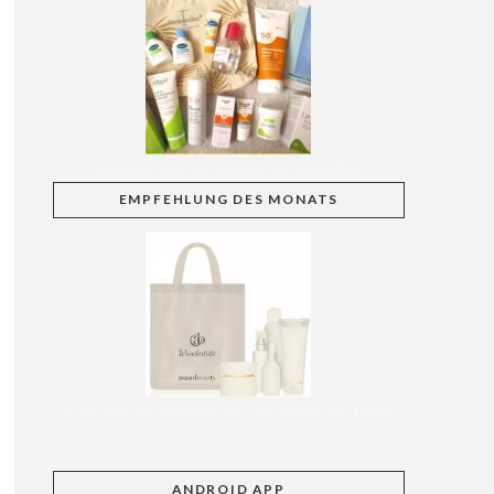
GlowBag von apo discounter bestellbar
EMPFEHLUNG
DES MONATS
Asam Beauty Wundertüte und andere bestellbar
ANDROID APP