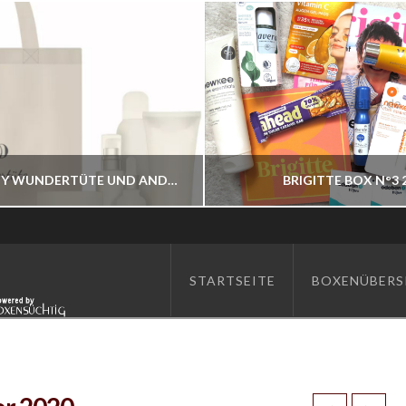
ASAM BEAUTY WUNDERTÜTE UND ANDERE BESTELLBAR
BRIGITTE BOX N°3 
BOXENWELT24
BOXENWELT24
STARTSEITE
BOXENÜBERS
JAHR 2026
JAHR 2026
JULI 7, 2026
JUNI 17, 2026