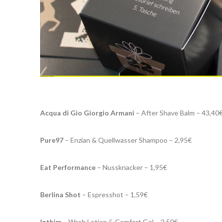
Acqua di Gio Giorgio Armani
– After Shave Balm – 43,40
Pure97
– Enzian & Quellwasser Shampoo – 2,95€
Eat Performance
– Nussknacker – 1,95€
Berlina Shot
– Espresshot – 1,59€
Inthim
– Wash Lotion & Comfort Gel – 2,50€