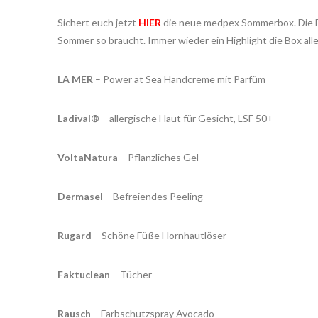
Sichert euch jetzt
HIER
die neue medpex Sommerbox. Die Box
Sommer so braucht. Immer wieder ein Highlight die Box all
LA MER
– Power at Sea Handcreme mit Parfüm
Ladival®
– allergische Haut für Gesicht, LSF 50+
VoltaNatura
– Pflanzliches Gel
Dermasel
– Befreiendes Peeling
Rugard
– Schöne Füße Hornhautlöser
Faktuclean
– Tücher
Rausch
– Farbschutzspray Avocado