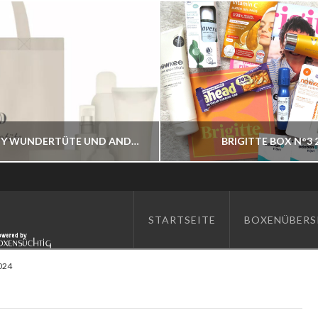
ASAM BEAUTY WUNDERTÜTE UND ANDERE BESTELLBAR
BRIGITTE BOX N°3 
BOXENWELT24
BOXENWELT24
STARTSEITE
BOXENÜBERS
JAHR 2026
JAHR 2026
024
JULI 7, 2026
JUNI 17, 2026