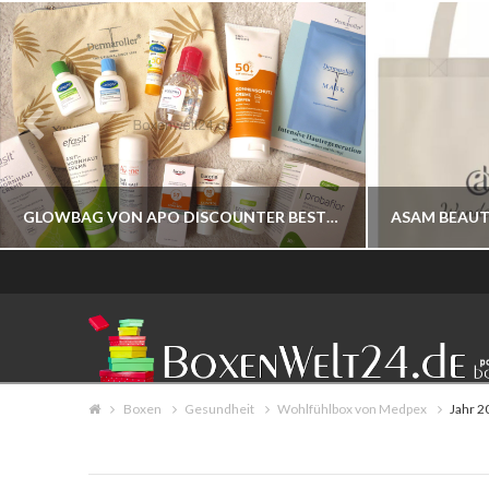
GLOWBAG VON APO DISCOUNTER BESTELLBAR
BOXENWELT24
JAHR 2026
Boxen
Gesundheit
Wohlfühlbox von Medpex
Jahr 2
JULI 17, 2026