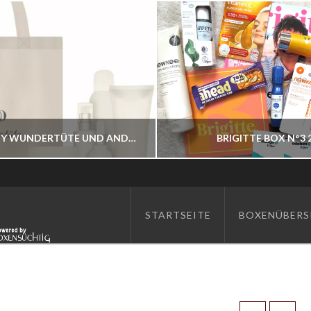
ASAM BEAUTY WUNDERTÜTE UND ANDERE BESTELLBAR
BRIGITTE BOX N°3 
BOXENWELT24
BOXENWELT24
STARTSEITE
BOXENÜBERS
JAHR 2026
JAHR 2026
JULI 7, 2026
JUNI 17, 2026