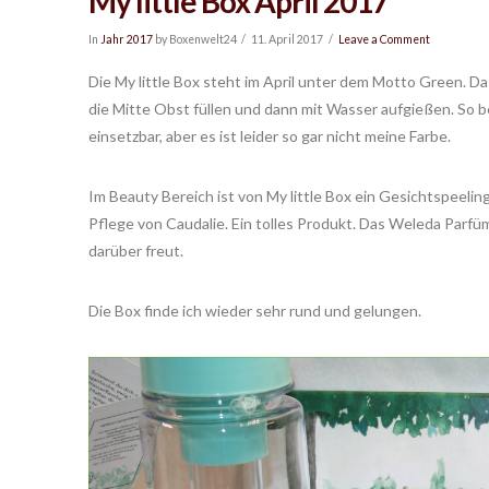
My little Box April 2017
In
Jahr 2017
by Boxenwelt24
11. April 2017
Leave a Comment
Die My little Box steht im April unter dem Motto Green. Das 
die Mitte Obst füllen und dann mit Wasser aufgießen. So be
einsetzbar, aber es ist leider so gar nicht meine Farbe.
Im Beauty Bereich ist von My little Box ein Gesichtspeeling 
Pflege von Caudalie. Ein tolles Produkt. Das Weleda Parfü
darüber freut.
Die Box finde ich wieder sehr rund und gelungen.