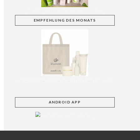
GlowBag von apo discounter bestellbar
EMPFEHLUNG
DES MONATS
Asam Beauty Wundertüte und andere bestellbar
ANDROID APP