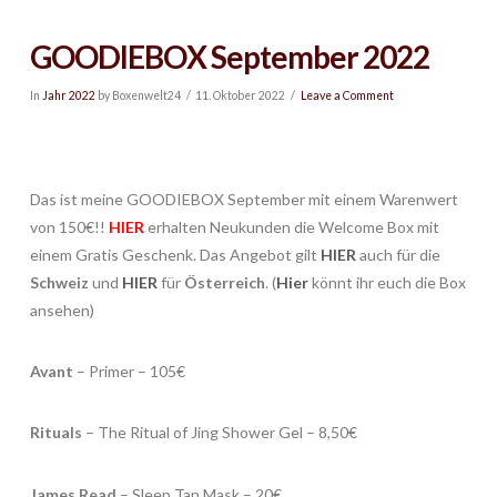
GOODIEBOX September 2022
In
Jahr 2022
by Boxenwelt24
11. Oktober 2022
Leave a Comment
Das ist meine GOODIEBOX September mit einem Warenwert
von 150€!!
HIER
erhalten Neukunden die Welcome Box mit
einem Gratis Geschenk. Das Angebot gilt
HIER
auch für die
Schweiz
und
HIER
für
Österreich
. (
Hier
könnt ihr euch die Box
ansehen)
Avant
– Primer – 105€
Rituals
– The Ritual of Jing Shower Gel – 8,50€
James Read
– Sleep Tan Mask – 20€