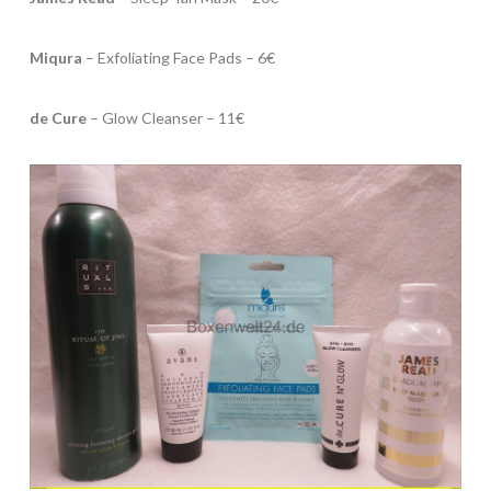
Miqura
– Exfoliating Face Pads – 6€
de Cure
– Glow Cleanser – 11€