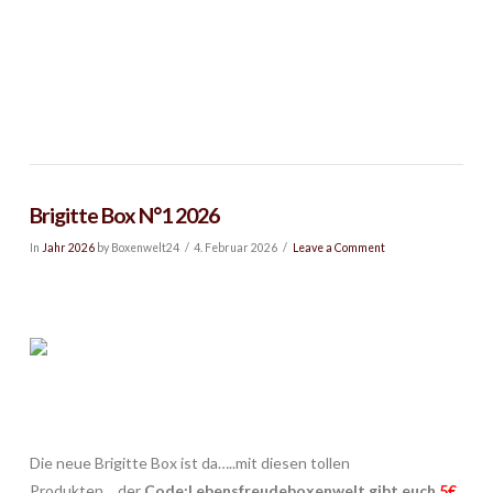
Brigitte Box N°1 2026
In
Jahr 2026
by Boxenwelt24
4. Februar 2026
Leave a Comment
Die neue Brigitte Box ist da…..mit diesen tollen
Produkten….der
Code:Lebensfreudeboxenwelt gibt euch
5€