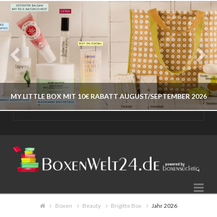
MY LITTLE BOX MIT 10€ RABATT AUGUST/SEPTEMBER 2026
BOXENWELT24
JAHR 2026
Na
AUGUST 9, 2026
Boxen
Beauty
Brigitte Box
Jahr 2026