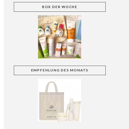
BOX
DER WOCHE
GlowBag von apo discounter bestellbar
EMPFEHLUNG
DES MONATS
Asam Beauty Wundertüte und andere bestellbar