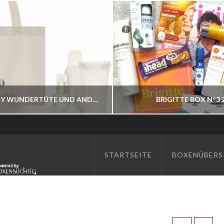
ASAM BEAUTY WUNDERTÜTE UND ANDERE BESTELLBAR
BRIGITTE BOX N°3 
BOXENWELT24
BOXENWELT24
STARTSEITE
BOXENÜBERS
JAHR 2026
JAHR 2026
JULI 7, 2026
JUNI 17, 2026