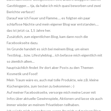
Gastblogger…. tja, da habe ich mich quasi beworben und zwei
Berichte verfasst!
Darauf war ich Feuer und Flamme…. es folgten ein paar
schlaflose Nächte und mein eigener Blog war entstanden….
das ist jetzt ca. 1,5 Jahre her.
Zusätzlich, zum eigentlichen Blog, kam dann noch die
Facebookseite dazu.
Im Grunde handelt es sich bei meinem Blog, um einen
Testblog… bzw. Lifestyleblog… ich befasse mich eigentlich mit
so ziemlich allem…
hauptsächlich findet Ihr dort aber Posts zu den Themen
Kosmetik und Food!
Mein Traum wäre es, auch mal tolle Produkte, wie z.B. kleine
Küchengeräte, zum testen zu bekommen ;-)
Auf meiner Facebookseite, versorge mich meine Leser mit
Infos über aktuelle Gewinnspiele, Aktionen und lasse sie auch
immer wieder an meinem Privatleben teilhaben.
Ich würde mich super freuen, wenn Ihr mich auf meinem Blog